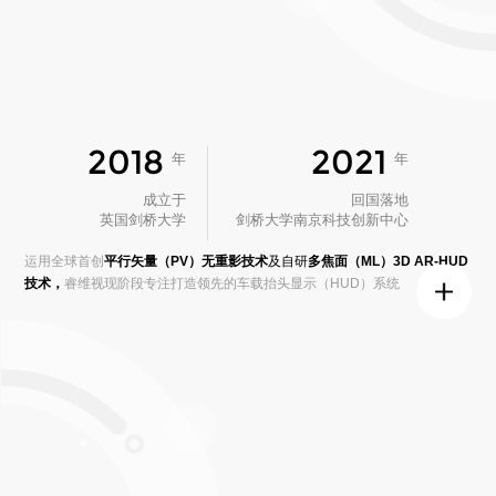
2018
2021
年
年
成立于
回国落地
英国剑桥大学
剑桥大学南京科技创新中心
运用全球首创
平行矢量（PV）无重影技术
及自研
多焦面（ML）3D AR-HUD
技术，
睿维视现阶段专注打造领先的车载抬头显示（HUD）
系统