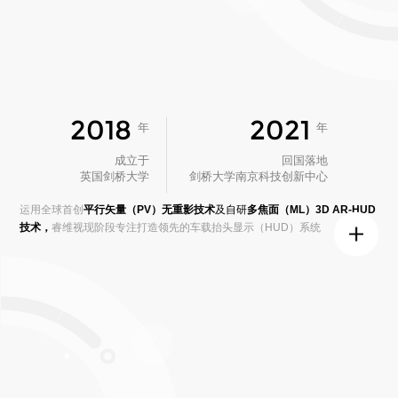
2018
2021
年
年
成立于
回国落地
英国剑桥大学
剑桥大学南京科技创新中心
运用全球首创
平行矢量（PV）无重影技术
及自研
多焦面（ML）3D AR-HUD
技术，
睿维视现阶段专注打造领先的车载抬头显示（HUD）
系统